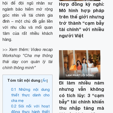
hội để đội ngũ nhân sự
Hợp đồng kỳ nghỉ:
ngành bảo hiểm mở rộng
Mô hình hợp pháp
góc nhìn về tài chính gia
trên thế giới nhưng
đình – một chủ đề gắn liền
trở thành “cạm bẫy
với nhu cầu và mối quan
tài chính” với nhiều
tâm của rất nhiều khách
người Việt
hàng.
>> Xem thêm: Video recap
Workshop “Cha mẹ thông
thái dạy con quản lý tài
chính thông minh”
Tóm tắt nội dung
[
Ẩn
]
Đi làm nhiều năm
nhưng vẫn không
0.1
Những nội dung
có tích lũy: 3 “cạm
thiết thực dành cho
cha mẹ
bẫy” tài chính khiến
0.2
Sôi nổi với hoạt
thu nhập tăng mà
động thực hành thiết