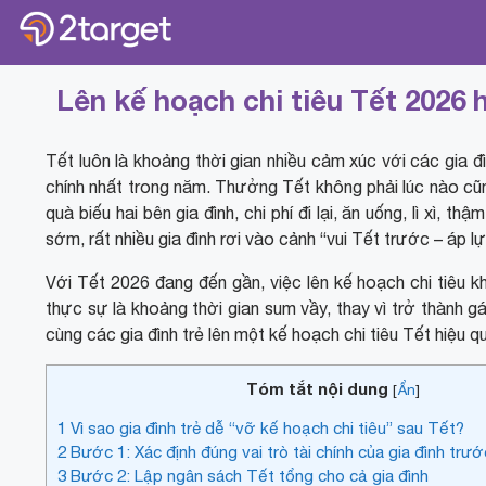
Lên kế hoạch chi tiêu Tết 2026 
Tết luôn là khoảng thời gian nhiều cảm xúc với các gia đì
chính nhất trong năm. Thưởng Tết không phải lúc nào cũng 
quà biếu hai bên gia đình, chi phí đi lại, ăn uống, lì xì,
sớm, rất nhiều gia đình rơi vào cảnh “vui Tết trước – áp lự
Với Tết 2026 đang đến gần, việc lên kế hoạch chi tiêu k
thực sự là khoảng thời gian sum vầy, thay vì trở thành g
cùng các gia đình trẻ lên một kế hoạch chi tiêu Tết hiệu
Tóm tắt nội dung
[
Ẩn
]
1
Vì sao gia đình trẻ dễ “vỡ kế hoạch chi tiêu” sau Tết?
2
Bước 1: Xác định đúng vai trò tài chính của gia đình trư
3
Bước 2: Lập ngân sách Tết tổng cho cả gia đình