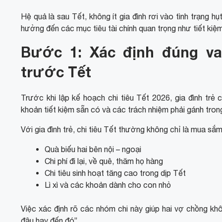
Hệ quả là sau Tết, không ít gia đình rơi vào tình trạng hụ
hưởng đến các mục tiêu tài chính quan trọng như tiết kiệ
Bước 1: Xác định đúng vai
trước Tết
Trước khi lập kế hoạch chi tiêu Tết 2026, gia đình trẻ c
khoản tiết kiệm sẵn có và các trách nhiệm phải gánh trong
Với gia đình trẻ, chi tiêu Tết thường không chỉ là mua s
Quà biếu hai bên nội – ngoại
Chi phí đi lại, về quê, thăm họ hàng
Chi tiêu sinh hoạt tăng cao trong dịp Tết
Lì xì và các khoản dành cho con nhỏ
Việc xác định rõ các nhóm chi này giúp hai vợ chồng khôn
đâu hay đến đó”.