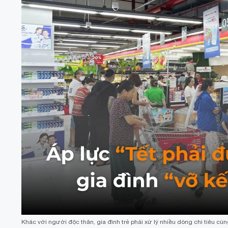
Khác với người độc thân, gia đình trẻ phải xử lý nhiều dòng chi tiêu cù