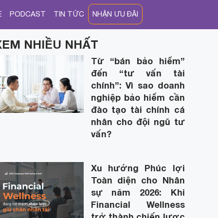
E
PODCAST
TIN TỨC
NHẬN ƯU ĐÃI
XEM NHIỀU NHẤT
Từ “bán bảo hiểm”
đến “tư vấn tài
chính”: Vì sao doanh
nghiệp bảo hiểm cần
đào tạo tài chính cá
nhân cho đội ngũ tư
vấn?
Xu hướng Phúc lợi
Toàn diện cho Nhân
sự năm 2026: Khi
Financial Wellness
trở thành chiến lược