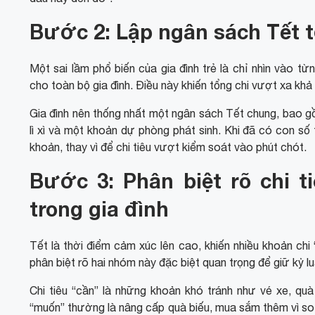
Bước 2: Lập ngân sách Tết t
Một sai lầm phổ biến của gia đình trẻ là chỉ nhìn vào 
cho toàn bộ gia đình. Điều này khiến tổng chi vượt xa khả 
Gia đình nên thống nhất một ngân sách Tết chung, bao gồ
lì xì và một khoản dự phòng phát sinh. Khi đã có con số
khoản, thay vì để chi tiêu vượt kiểm soát vào phút chót.
Bước 3: Phân biệt rõ chi t
trong gia đình
Tết là thời điểm cảm xúc lên cao, khiến nhiều khoản chi 
phân biệt rõ hai nhóm này đặc biệt quan trọng để giữ kỷ luậ
Chi tiêu “cần” là những khoản khó tránh như vé xe, quà 
“muốn” thường là nâng cấp quà biếu, mua sắm thêm vì so