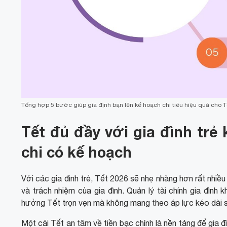
Tổng hợp 5 bước giúp gia định bạn lên kế hoạch chi tiêu hiệu quả cho T
Tết đủ đầy với gia đình trẻ
chi có kế hoạch
Với các gia đình trẻ, Tết 2026 sẽ nhẹ nhàng hơn rất nhiều
và trách nhiệm của gia đình. Quản lý tài chính gia đình 
hưởng Tết trọn vẹn mà không mang theo áp lực kéo dài 
Một cái Tết an tâm về tiền bạc chính là nền tảng để gia 