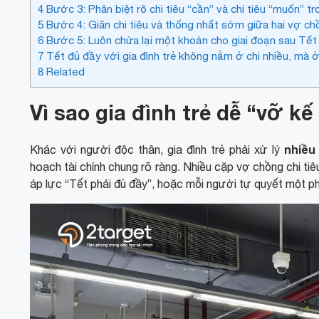
4
Bước 3: Phân biệt rõ chi tiêu “cần” và chi tiêu “muốn” tr
5
Bước 4: Giãn chi tiêu và thống nhất sớm giữa hai vợ ch
6
Bước 5: Luôn chừa lại một khoản cho giai đoạn sau Tết
7
Tết đủ đầy với gia đình trẻ không nằm ở chi nhiều, mà ở
8
Related
Vì sao gia đình trẻ dễ “vỡ kế
nhiều
Khác với người độc thân, gia đình trẻ phải xử lý
hoạch tài chính chung rõ ràng. Nhiều cặp vợ chồng chi tiê
áp lực “Tết phải đủ đầy”, hoặc mỗi người tự quyết một ph