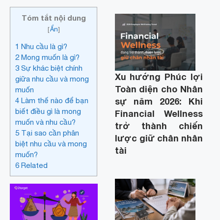
Tóm tắt nội dung
[
Ẩn
]
1
Nhu cầu là gì?
2
Mong muốn là gì?
3
Sự khác biệt chính
Xu hướng Phúc lợi
giữa nhu cầu và mong
Toàn diện cho Nhân
muốn
sự năm 2026: Khi
4
Làm thế nào để bạn
biết điều gì là mong
Financial Wellness
muốn và nhu cầu?
trở thành chiến
5
Tại sao cần phân
lược giữ chân nhân
biệt nhu cầu và mong
tài
muốn?
6
Related