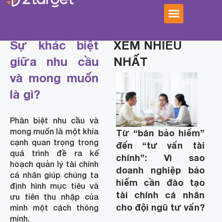
Sự khác biệt
XEM NHIỀU
giữa nhu cầu
NHẤT
và mong muốn
là gì?
Phân biệt nhu cầu và
mong muốn là một khía
Từ “bán bảo hiểm”
cạnh quan trọng trong
đến “tư vấn tài
quá trình đề ra kế
chính”: Vì sao
hoạch quản lý tài chính
doanh nghiệp bảo
cá nhân giúp chúng ta
hiểm cần đào tạo
định hình mục tiêu và
tài chính cá nhân
ưu tiên thu nhập của
cho đội ngũ tư vấn?
mình một cách thông
minh.