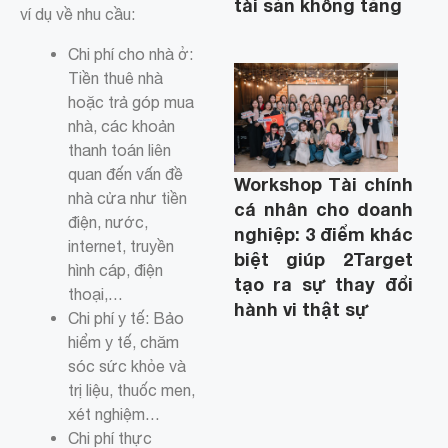
tài sản không tăng
ví dụ về nhu cầu:
Chi phí cho nhà ở:
Tiền thuê nhà
hoặc trả góp mua
nhà, các khoản
thanh toán liên
quan đến vấn đề
Workshop Tài chính
nhà cửa như tiền
cá nhân cho doanh
điện, nước,
nghiệp: 3 điểm khác
internet, truyền
biệt giúp 2Target
hình cáp, điện
tạo ra sự thay đổi
thoại,…
hành vi thật sự
Chi phí y tế: Bảo
hiểm y tế, chăm
sóc sức khỏe và
trị liệu, thuốc men,
xét nghiệm…
Chi phí thực