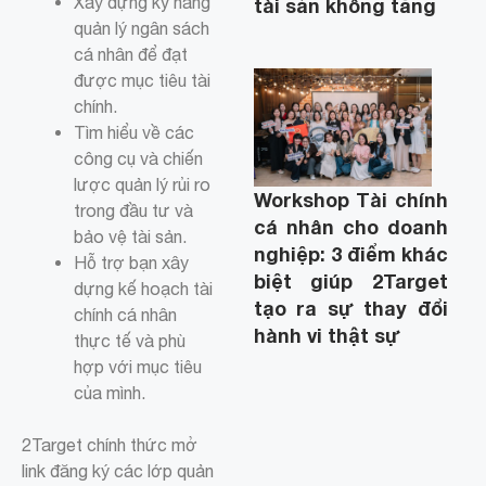
Xây dựng kỹ năng
tài sản không tăng
quản lý ngân sách
cá nhân để đạt
được mục tiêu tài
chính.
Tìm hiểu về các
công cụ và chiến
lược quản lý rủi ro
Workshop Tài chính
trong đầu tư và
cá nhân cho doanh
bảo vệ tài sản.
nghiệp: 3 điểm khác
Hỗ trợ bạn xây
biệt giúp 2Target
dựng kế hoạch tài
tạo ra sự thay đổi
chính cá nhân
hành vi thật sự
thực tế và phù
hợp với mục tiêu
của mình.
2Target chính thức mở
link đăng ký các lớp quản