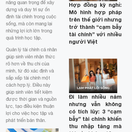
năng quan trọng để xây
Hợp đồng kỳ nghỉ:
dựng và duy trì sự ổn
Mô hình hợp pháp
định tài chính trong cuộc
trên thế giới nhưng
sống, mà còn mang lại
trở thành “cạm bẫy
những lợi ích lớn trong
tài chính” với nhiều
quá trình học tập.
người Việt
Quản lý tài chính cá nhân
giúp sinh viên nhận thức
rõ hơn về thu chi của
mình, từ đó xác định và
sắp xếp tài chính một
cách hợp lý. Điều này
giúp sinh viên tiết kiệm
Đi làm nhiều năm
được thời gian và nguồn
nhưng vẫn không
lực, tạo điều kiện thuận
có tích lũy: 3 “cạm
lợi cho việc học tập và
bẫy” tài chính khiến
phát triển bản thân.
thu nhập tăng mà