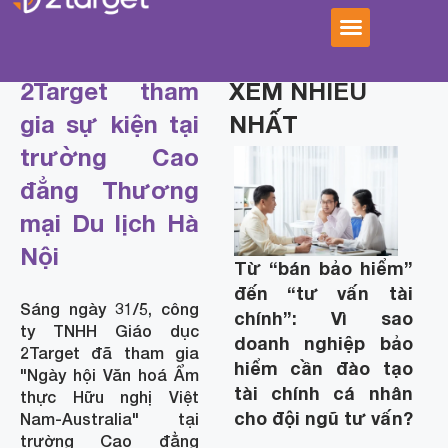
2Target tham
XEM NHIỀU
gia sự kiện tại
NHẤT
trường Cao
đẳng Thương
mại Du lịch Hà
Nội
Từ “bán bảo hiểm”
đến “tư vấn tài
Sáng ngày 31/5, công
chính”: Vì sao
ty TNHH Giáo dục
doanh nghiệp bảo
2Target đã tham gia
hiểm cần đào tạo
"Ngày hội Văn hoá Ẩm
tài chính cá nhân
thực Hữu nghị Việt
cho đội ngũ tư vấn?
Nam-Australia" tại
trường Cao đẳng