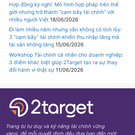
Hợp đồng kỳ nghỉ: Mô hình hợp pháp trên thế
giới nhưng trở thành “cạm bẫy tài chính” với
nhiều người Việt
18/06/2026
Đi làm nhiều năm nhưng vẫn không có tích lũy:
3 “cạm bẫy” tài chính khiến thu nhập tăng mà
tài sản không tăng
15/06/2026
Workshop Tài chính cá nhân cho doanh nghiệp:
3 điểm khác biệt giúp 2Target tạo ra sự thay
đổi hành vi thật sự
11/06/2026
Trang bị tư duy và kỹ năng tài chính vững
vàng, để mỗi quyết định đều đưa bạn đến một