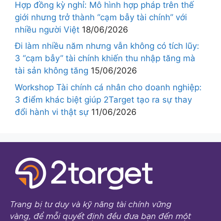
Hợp đồng kỳ nghỉ: Mô hình hợp pháp trên thế
giới nhưng trở thành “cạm bẫy tài chính” với
nhiều người Việt
18/06/2026
Đi làm nhiều năm nhưng vẫn không có tích lũy:
3 “cạm bẫy” tài chính khiến thu nhập tăng mà
tài sản không tăng
15/06/2026
Workshop Tài chính cá nhân cho doanh nghiệp:
3 điểm khác biệt giúp 2Target tạo ra sự thay
đổi hành vi thật sự
11/06/2026
Trang bị tư duy và kỹ năng tài chính vững
vàng, để mỗi quyết định đều đưa bạn đến một